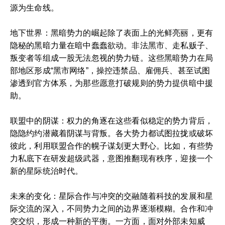
源为生命线。
地下世界：黑暗势力的崛起除了表面上的光鲜亮丽，更有
隐秘的黑暗力量在暗中蠢蠢欲动。非法黑市、走私贩子、
叛变者等组成一股无法忽视的势力链。这些黑暗势力在局
部地区形成“黑市网络”，操控违禁品、雇佣兵、甚至试图
渗透到官方体系，为那些愿意打破规则的势力提供暗中援
助。
联盟中的阴谋：权力的角逐在这些看似稳定的势力背后，
隐隐约约潜藏着阴谋与背叛。各大势力都试图拉拢或破坏
彼此，利用联盟合作的幌子谋划更大野心。比如，有些势
力私底下在研发超级武器，意图推翻现有秩序，迎接一个
新的星际统治时代。
未来的变化：星际合作与冲突的交融随着科技的发展和星
际交流的深入，不同势力之间的边界逐渐模糊。合作和冲
突交织，形成一种新的平衡。一方面，面对外部未知威