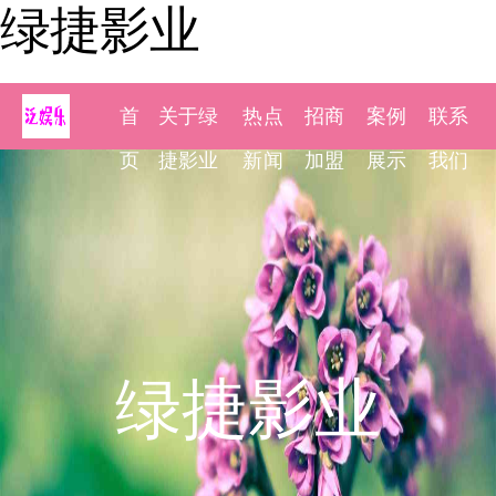
绿捷影业
首
关于绿
热点
招商
案例
联系
页
捷影业
新闻
加盟
展示
我们
绿捷影业