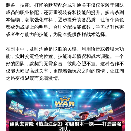
装备、技能、打怪的默契配合成功通关不仅仅依赖于团队
成员的职业搭配，还要重视装备和技能的提升。多击杀副
本怪物，获取强化材料，逐步提升装备品质，让每个角色
都成为战场上的明星。合理分配技能点数，学习提升伤害
或者生存能力的技能，为副本提供多样战术选择。
在副本中，及时沟通是取胜的关键。利用语音或者聊天功
能，实时交流怪物位置、技能冷却情况和战术调整。一个
好的团队，默契到无需多言，彼此心照不宣。这种合作不
仅能大幅提高过关率，更能增强玩家之间的感情，让江湖
之路变得温暖而充满激情。