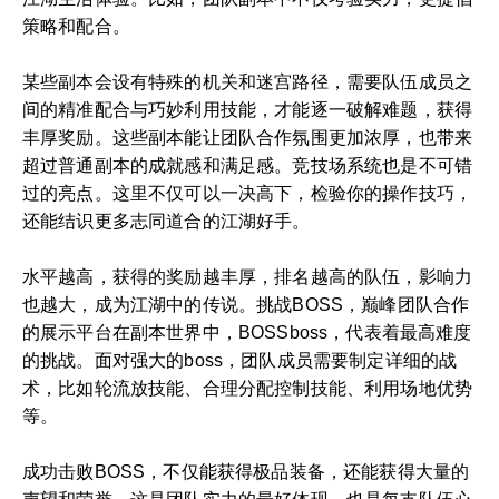
策略和配合。
某些副本会设有特殊的机关和迷宫路径，需要队伍成员之
间的精准配合与巧妙利用技能，才能逐一破解难题，获得
丰厚奖励。这些副本能让团队合作氛围更加浓厚，也带来
超过普通副本的成就感和满足感。竞技场系统也是不可错
过的亮点。这里不仅可以一决高下，检验你的操作技巧，
还能结识更多志同道合的江湖好手。
水平越高，获得的奖励越丰厚，排名越高的队伍，影响力
也越大，成为江湖中的传说。挑战BOSS，巅峰团队合作
的展示平台在副本世界中，BOSSboss，代表着最高难度
的挑战。面对强大的boss，团队成员需要制定详细的战
术，比如轮流放技能、合理分配控制技能、利用场地优势
等。
成功击败BOSS，不仅能获得极品装备，还能获得大量的