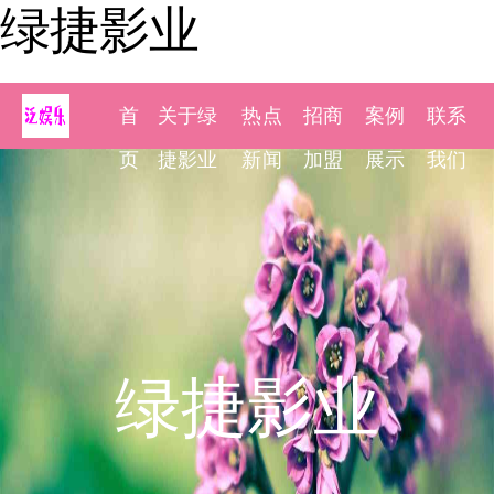
绿捷影业
首
关于绿
热点
招商
案例
联系
页
捷影业
新闻
加盟
展示
我们
绿捷影业