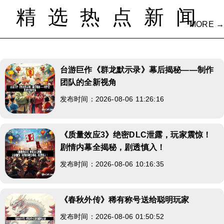
精选热点新闻
MORE →
台游巨作《群龙默示录》幕后揭秘——制作
团队的全新视角
发布时间：2026-08-06 11:26:16
《质量效应3》绝密DLC泄露，玩家震惊！
剧情内幕全揭秘，剧透慎入！
发布时间：2026-08-06 10:16:35
《春秋外传》稀有称号送给聪明玩家
发布时间：2026-08-06 01:50:52