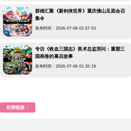
群雄汇聚《新剑侠世界》重庆佛山见面会召
集令
发布时间：2026-07-06 01:57:53
专访《铁血三国志》美术总监郑问：重塑三
国画卷的幕后故事
发布时间：2026-07-06 01:35:19
友情链接：