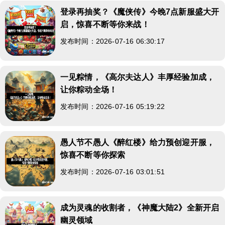
登录再抽奖？《魔侠传》今晚7点新服盛大开
启，惊喜不断等你来战！
发布时间：2026-07-16 06:30:17
一见粽情，《高尔夫达人》丰厚经验加成，
让你粽动全场！
发布时间：2026-07-16 05:19:22
愚人节不愚人《醉红楼》给力预创迎开服，
惊喜不断等你探索
发布时间：2026-07-16 03:01:51
成为灵魂的收割者，《神魔大陆2》全新开启
幽灵领域