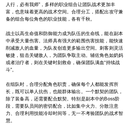
人行，必有我师”，多样的职业组合让团队战术更加丰
富，也意味着更高的战术空间。合理分工，搭配出攻守兼
备的组合每位角色的职业技能，各有千秋。
战士以高生命值和防御能力成为队伍的生命线，能在副本
中承受大量伤害。法师具有强大的範围伤害技能，能快速
削减敌人的血量，为队友创造更多输出空间。刺客则灵活
敏捷，狙击关键敌人，为团队争取主动。辅佐角色如奶妈
或者治疗者，则在关键时刻救命，确保团队满血“持续战
斗”。
在组队时，合理分配角色职责，确保每个人都能发挥所
长，既可以单人抗伤，也能群体输出。一个默契的团队，
除了装备高，还需要配合默契。特别是副本中的Boss阶
段，需要队员间的密切配合，比如集中火力、分散注意
力、合理利用技能冷却时间等，无一不考验团队的战术智
慧。